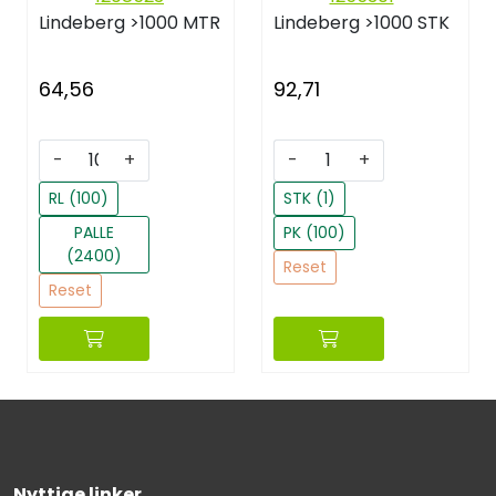
Lindeberg
>1000 MTR
Lindeberg
>1000 STK
64,56
92,71
-
+
-
+
RL (100)
STK (1)
PALLE
PK (100)
(2400)
Reset
Reset
Nyttige linker