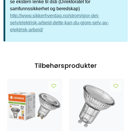
se ekstern lenke til dsb (Direktoratet for
samfunnssikkerhet og beredskap)
http://www.sikkerhverdag.no/strom/gjor-det-
selv/elektrisk-arbeid-dette-kan-du-gjore-selv-av-
elektrisk-arbeid/
Tilbehørsprodukter