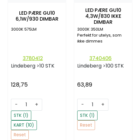
LED PÆRE GU10
LED PÆRE GU10
4,3W/830 IKKE
6,1W/930 DIMBAR
DIMBAR
3000K 575LM
3000K 350LM
Perfekt for utelys, som
ikke dimmes
3780412
3740406
Lindeberg
>10 STK
Lindeberg
>100 STK
128,75
63,89
-
+
-
+
STK (1)
STK (1)
KART (10)
Reset
Reset