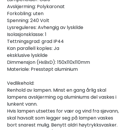
Avskjerming: Polykaronat
Forkobling: uten
Spenning: 240 Volt
Lysreguleres: Avhengig av lyskilde
Isolasjonsklasse: 1
Tettningsgrad: grad IP44
Kan parallell koples: Ja
eksklusive lyskilde
Dimmensjon (HxBxD): 150x110x110mm
Materiale: Presstøpt aluminium
Vedlikehold:
Renhold av lampen. Minst en gang årlig skal
lampens avskjerming og aluminiums del vaskes i
lunkent vann.
Hvis lampen utsettes for vær og vind fra sjøvann,
skal havsalt som legger seg på lampen vaskes
bort snarest mulig. Benytt aldri høytrykksvasker.