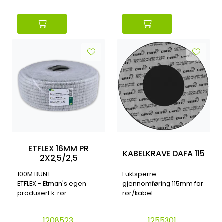
ETFLEX 16MM PR
KABELKRAVE DAFA 115
2X2,5/2,5
100M BUNT
Fuktsperre
ETFLEX - Etman's egen
gjennomføring 115mm for
produsert k-rør
rør/kabel
1208523
1255301