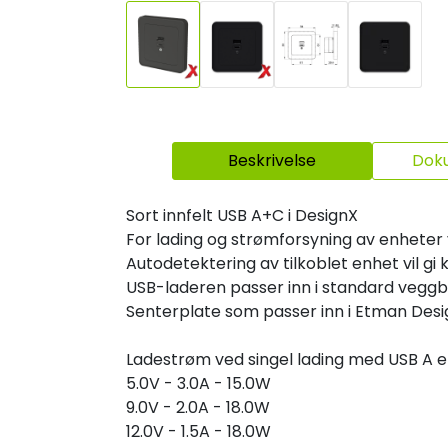
Beskrivelse
Dok
Sort innfelt USB A+C i DesignX
For lading og strømforsyning av enheter 
Autodetektering av tilkoblet enhet vil gi 
USB-laderen passer inn i standard vegg
Senterplate som passer inn i Etman Des
Ladestrøm ved singel lading med USB A el
5.0V - 3.0A - 15.0W
9.0V - 2.0A - 18.0W
12.0V - 1.5A - 18.0W