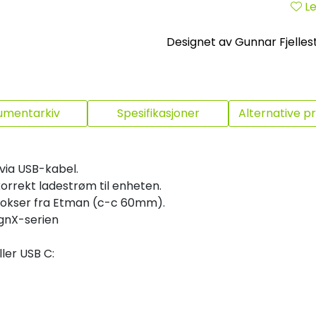
Le
Designet av Gunnar Fjelles
umentarkiv
Spesifikasjoner
Alternative p
via USB-kabel.
korrekt ladestrøm til enheten.
bokser fra Etman (c-c 60mm).
ignX-serien
ler USB C: