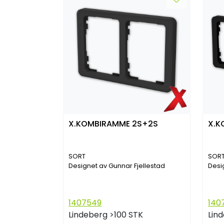
X.KOMBIRAMME 2S+2S
X.K
SORT
SOR
Designet av Gunnar Fjellestad
Desi
1407549
140
Lindeberg
>100 STK
Lin