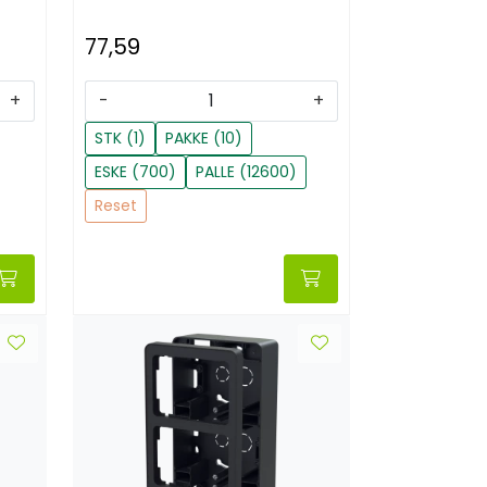
77,59
+
-
+
STK (1)
PAKKE (10)
ESKE (700)
PALLE (12600)
Reset