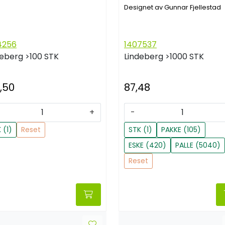
Designet av Gunnar Fjellestad
4256
1407537
deberg
>100 STK
Lindeberg
>1000 STK
,50
87,48
+
-
 (1)
Reset
STK (1)
PAKKE (105)
ESKE (420)
PALLE (5040)
Reset