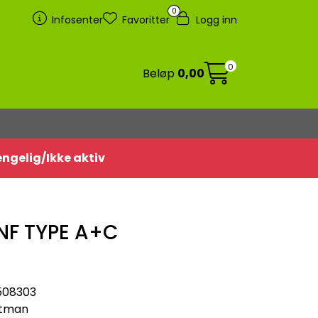
0
Infosenter
Favoritter
Logg inn
0
Beløp
0,00
jengelig/Ikke aktiv
NNF TYPE A+C
508303
tman