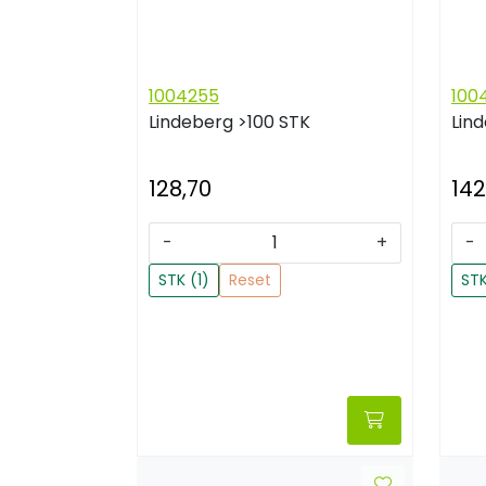
1004255
100
Lindeberg
>100 STK
Lin
128,70
142
-
+
-
STK (1)
Reset
STK