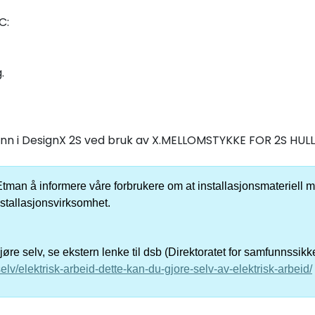
C:
.
nn i DesignX 2S ved bruk av X.MELLOMSTYKKE FOR 2S HULL
er Etman å informere våre forbrukere om at installasjonsmateriell me
nstallasjonsvirksomhet.
re selv, se ekstern lenke til dsb (Direktoratet for samfunnssik
elv/elektrisk-arbeid-dette-kan-du-gjore-selv-av-elektrisk-arbeid/