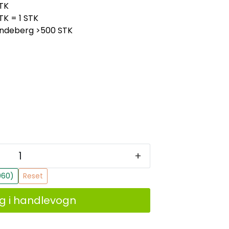
TK
TK = 1 STK
indeberg
>500 STK
+
960)
Reset
g i handlevogn