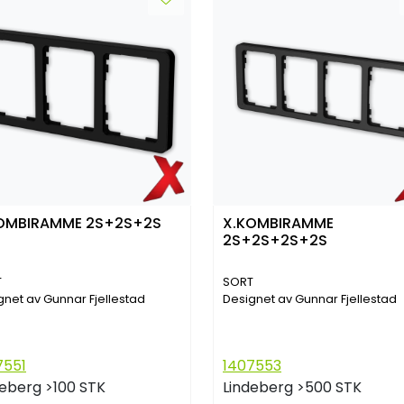
OMBIRAMME 2S+2S+2S
X.KOMBIRAMME
2S+2S+2S+2S
T
SORT
gnet av Gunnar Fjellestad
Designet av Gunnar Fjellestad
7551
1407553
deberg
>100 STK
Lindeberg
>500 STK