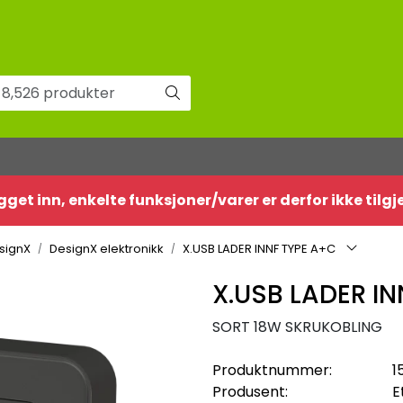
gget inn, enkelte funksjoner/varer er derfor ikke tilg
signX
DesignX elektronikk
X.USB LADER INNF TYPE A+C
X.USB LADER I
SORT 18W SKRUKOBLING
Produktnummer:
1
Produsent:
E