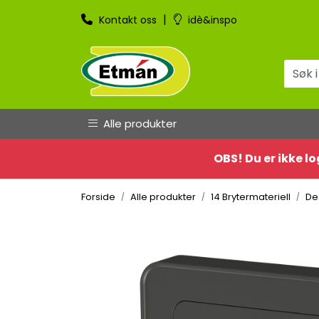
Skip to main content
|
Kontakt oss
idè&inspo
Alle produkter
OBS! Du er ikke lo
Forside
Alle produkter
14 Brytermateriell
De