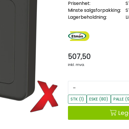
Prisenhet:
S
Minste salgsforpakking:
S
Lagerbeholdning:
L
507,50
inkl. mva.
-
STK (1)
ESKE (80)
PALLE (
Leg