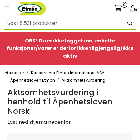
Skip to main content
0
Toggle navigation
Togg
Alle produkter
OBS! Du er ikke logget inn, enkelte
BestSelgere
funksjoner/varer er derfor ikke tilgjengelig/Ikke
aktiv
Elbil
Infosenter
Konserninfo Etman International ASA
Ethome
Åpenhetsloven Etman
Aktsomhetsvurdering
Aktsomhetsvurdering i
Provisorisk
henhold til Åpenhetsloven
Norsk
Bolig
Last ned skjema nedenfor
Belysning