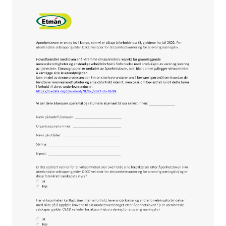
Sikringsmateriell
Kabler
Verktøy
Outlet