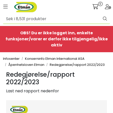
Skip to main content
0
Toggle navigation
Togg
Alle produkter
OBS! Du er ikke logget inn, enkelte
BestSelgere
funksjoner/varer er derfor ikke tilgjengelig/Ikke
aktiv
Elbil
Infosenter
Konserninfo Etman International ASA
Ethome
Åpenhetsloven Etman
Redegjørelse/rapport 2022/2023
Redegjørelse/rapport
Provisorisk
2022/2023
Bolig
Last ned rapport nedenfor
Belysning