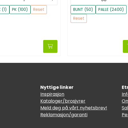
 (1)
PK (100)
Reset
BUNT (50)
PALLE (2400)
Reset
Nyttige linker
Et
Inspirasjon
In
Kataloger/brosjyrer
Om
Meld deg på vårt nyhetsbrev!
Sa
Reklamasjon/garanti
Pe