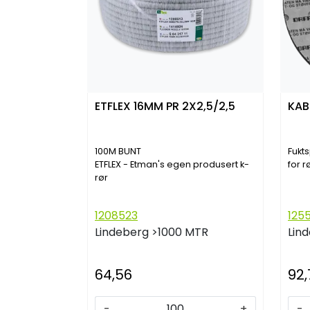
ETFLEX 16MM PR 2X2,5/2,5
KAB
100M BUNT
Fukt
ETFLEX - Etman's egen produsert k-
for r
rør
1208523
125
Lindeberg
>1000 MTR
Lin
64,56
92,
-
+
-