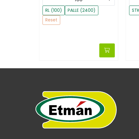
RL (100)
PALLE (2400)
STK
Reset