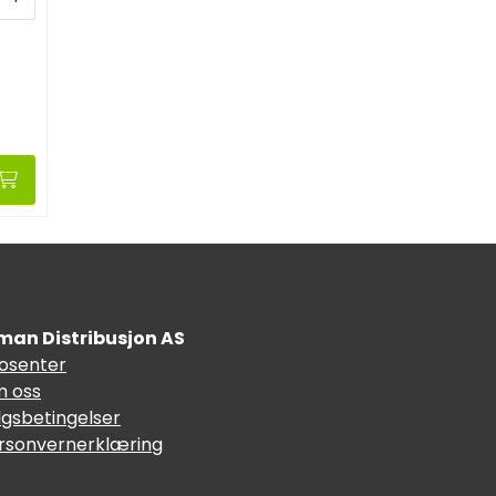
man Distribusjon AS
fosenter
 oss
lgsbetingelser
rsonvernerklæring