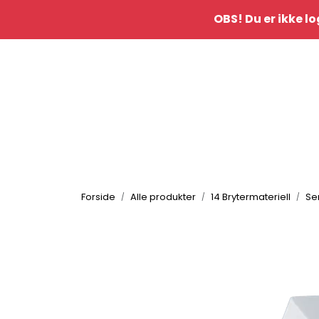
Skip to main content
OBS! Du er ikke lo
|
Kontakt oss
idè&inspo
Forside
Alle produkter
14 Brytermateriell
Se