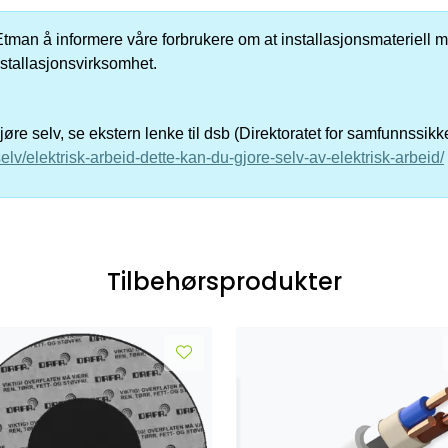
er Etman å informere våre forbrukere om at installasjonsmateriell me
nstallasjonsvirksomhet.
re selv, se ekstern lenke til dsb (Direktoratet for samfunnssik
elv/elektrisk-arbeid-dette-kan-du-gjore-selv-av-elektrisk-arbeid/
Tilbehørsprodukter