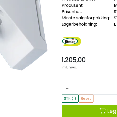
Produsent:
E
Prisenhet:
S
Minste salgsforpakking:
S
Lagerbeholdning:
L
1.205,00
inkl. mva.
-
STK (1)
Reset
Leg