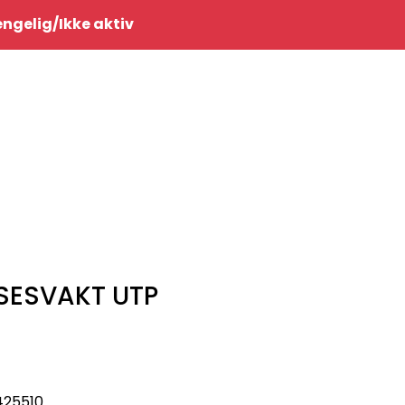
0
jengelig/Ikke aktiv
Infosenter
Favoritter
Logg inn
SESVAKT UTP
425510