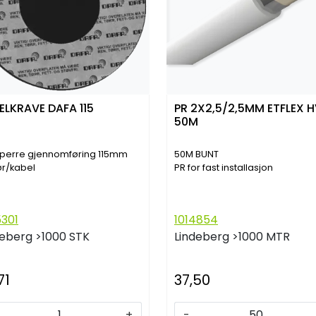
ELKRAVE DAFA 115
PR 2X2,5/2,5MM ETFLEX H
50M
sperre gjennomføring 115mm
50M BUNT
ør/kabel
PR for fast installasjon
5301
1014854
deberg
>1000 STK
Lindeberg
>1000 MTR
71
37,50
+
-