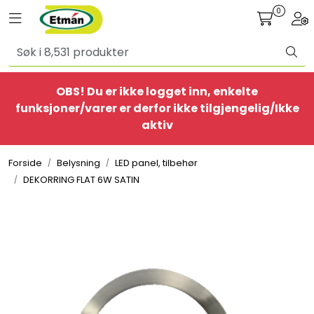
Skip to main content
0
Toggle navigation
Togg
Alle produkter
OBS! Du er ikke logget inn, enkelte
BestSelgere
funksjoner/varer er derfor ikke tilgjengelig/Ikke
aktiv
Elbil
Forside
Belysning
LED panel, tilbehør
Ethome
DEKORRING FLAT 6W SATIN
Provisorisk
Bolig
Belysning