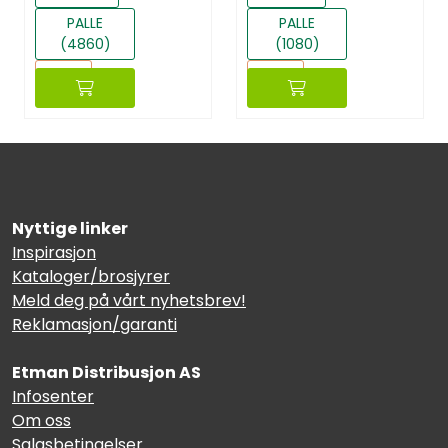
PALLE
PALLE
(4860)
(1080)
Reset
Reset
Nyttige linker
Inspirasjon
Kataloger/brosjyrer
Meld deg på vårt nyhetsbrev!
Reklamasjon/garanti
Etman Distribusjon AS
Infosenter
Om oss
Salgsbetingelser