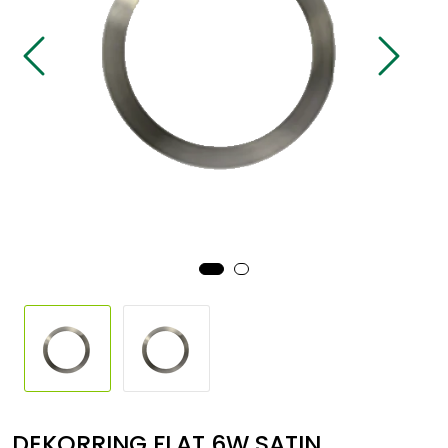
Sikringsmateriell
Kabler
Verktøy
Outlet
DEKORRING FLAT 6W SATIN