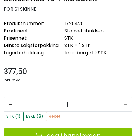
FOR S1 SKINNE
Produktnummer:
1725425
Produsent:
Stansefabrikken
Prisenhet:
STK
Minste salgsforpakking:
STK = 1 STK
Lagerbeholdning:
Lindeberg
>10 STK
377,50
inkl. mva.
-
+
STK (1)
ESKE (8)
Reset
Legg i handlevogn