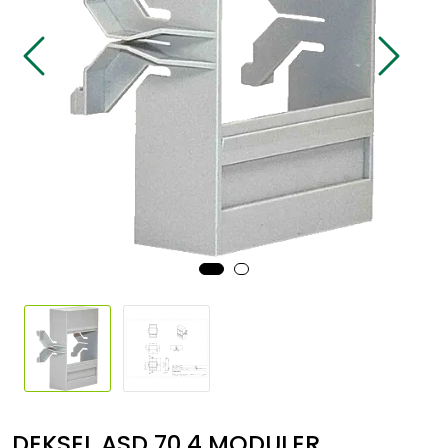
Sikringsmateriell
Kabler
Verktøy
Outlet
DEKSEL ASD 70 4 MODULER