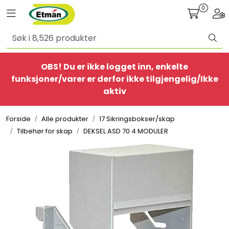
Skip to main content
0
Toggle navigation
Togg
Alle produkter
OBS! Du er ikke logget inn, enkelte
BestSelgere
funksjoner/varer er derfor ikke tilgjengelig/Ikke
aktiv
Elbil
Forside
Alle produkter
17 Sikringsbokser/skap
Ethome
Tilbehør for skap
DEKSEL ASD 70 4 MODULER
Provisorisk
Bolig
Belysning