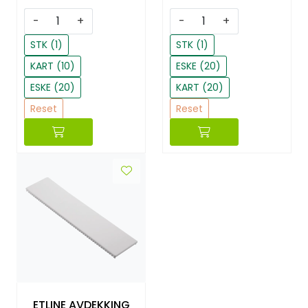
-
+
-
+
STK (1)
STK (1)
KART (10)
ESKE (20)
ESKE (20)
KART (20)
Reset
Reset
ETLINE AVDEKKING