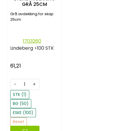
GRÅ 25CM
Grå avdekking for skap
25cm
1703260
Lindeberg
>100 STK
61,21
-
+
STK (1)
BG (50)
ESKE (100)
Reset