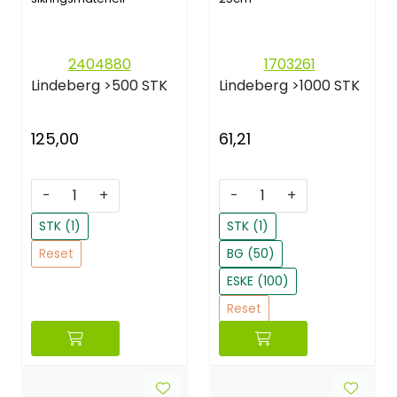
2404880
1703261
Lindeberg
>500 STK
Lindeberg
>1000 STK
125,00
61,21
-
+
-
+
STK (1)
STK (1)
Reset
BG (50)
ESKE (100)
Reset