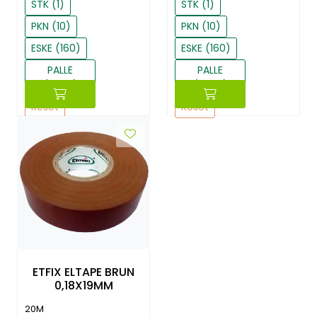
STK (1)
STK (1)
PKN (10)
PKN (10)
ESKE (160)
ESKE (160)
PALLE
PALLE
(2880)
(2880)
Reset
Reset
ETFIX ELTAPE BRUN
0,18X19MM
20M