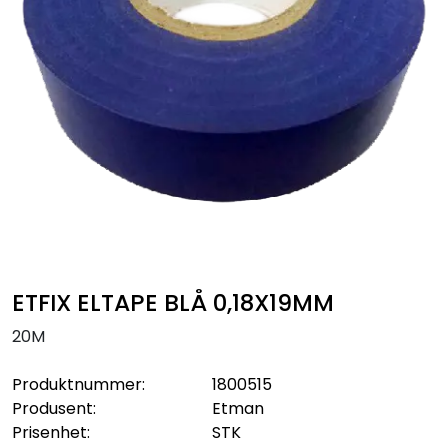
Sikringsmateriell
Kabler
Verktøy
Outlet
ETFIX ELTAPE BLÅ 0,18X19MM
20M
Produktnummer:
1800515
Produsent:
Etman
Prisenhet:
STK