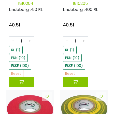
1810204
1810205
Lindeberg
>50 RL
Lindeberg
>100 RL
40,51
40,51
-
+
-
+
RL (1)
RL (1)
PKN (10)
PKN (10)
ESKE (100)
ESKE (100)
Reset
Reset