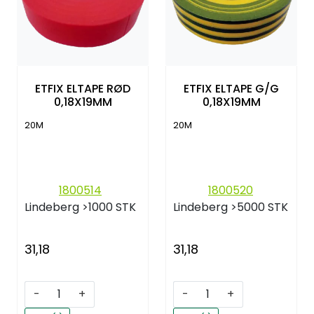
ETFIX ELTAPE RØD
ETFIX ELTAPE G/G
0,18X19MM
0,18X19MM
20M
20M
1800514
1800520
Lindeberg
>1000 STK
Lindeberg
>5000 STK
31,18
31,18
-
+
-
+