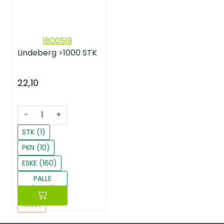
1800519
Lindeberg
>1000 STK
22,10
-
+
STK (1)
PKN (10)
ESKE (160)
PALLE
(2880)
Reset