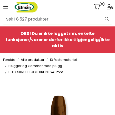
Skip to main content
0
Toggle navigation
Togg
Alle produkter
OBS! Du er ikke logget inn, enkelte
BestSelgere
funksjoner/varer er derfor ikke tilgjengelig/Ikke
aktiv
Elbil
Forside
Alle produkter
13 Festemateriell
Ethome
Plugger og klammer med plugg
ETFIX SKRUEPLUGG BRUN 8x40mm
Provisorisk
Bolig
Belysning