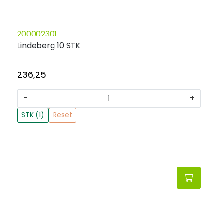
200002301
Lindeberg
10 STK
236,25
-
+
STK (1)
Reset