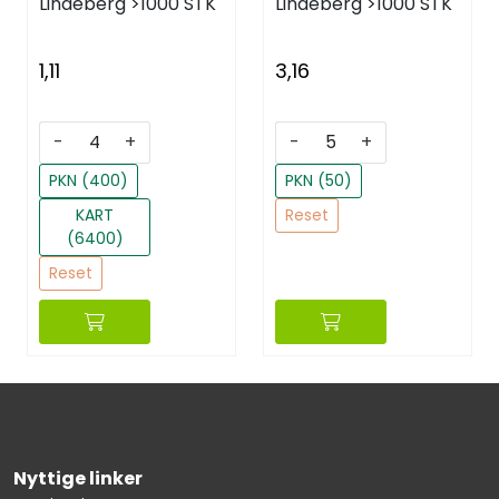
Lindeberg
>1000 STK
Lindeberg
>1000 STK
1,11
3,16
-
+
-
+
PKN (400)
PKN (50)
KART
Reset
(6400)
Reset
Nyttige linker