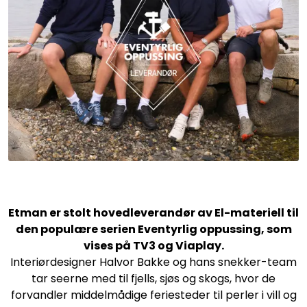
Sikringsmateriell
Kabler
Verktøy
Outlet
Etman er stolt hovedleverandør av El-materiell til
den populære serien Eventyrlig oppussing, som
vises på TV3 og Viaplay.
Interiørdesigner Halvor Bakke og hans snekker-team
tar seerne med til fjells, sjøs og skogs, hvor de
forvandler middelmådige feriesteder til perler i vill og