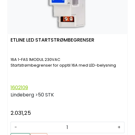
ETLINE LED STARTSTRØMBEGRENSER
16A 1-FAS 1MODUL 230VAC
Startstrømbegrenser for opptil 16A med LED-belysning
1602109
Lindeberg
>50 STK
2.031,25
-
+