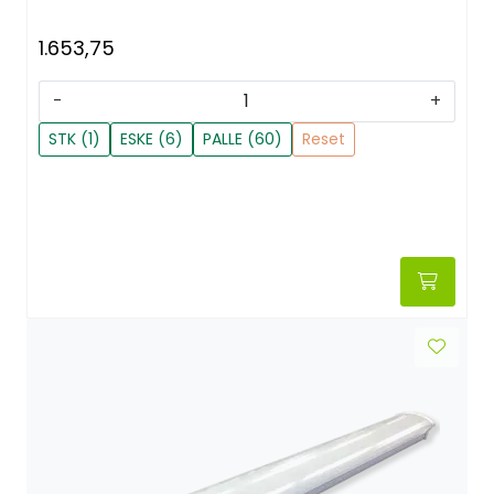
1.653,75
-
+
STK (1)
ESKE (6)
PALLE (60)
Reset