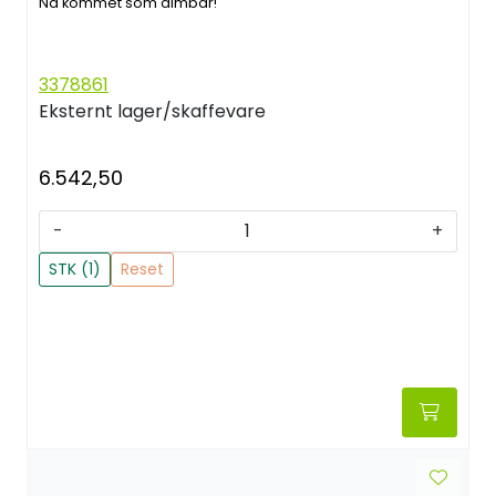
Nå kommet som dimbar!
3378861
Eksternt lager/skaffevare
6.542,50
-
+
STK (1)
Reset