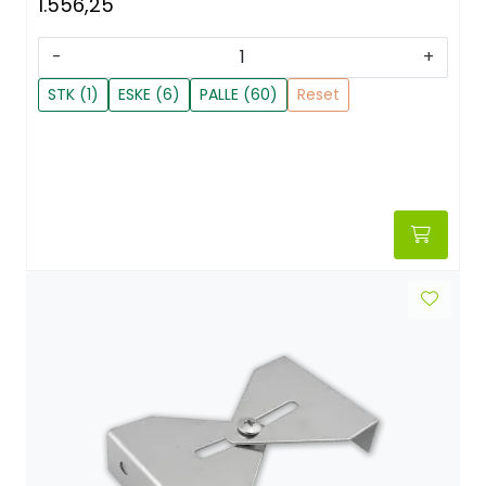
1.556,25
-
+
STK (1)
ESKE (6)
PALLE (60)
Reset