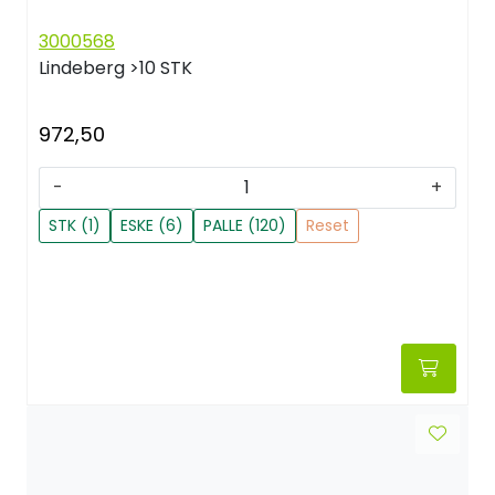
3000568
Lindeberg
>10 STK
972,50
-
+
STK (1)
ESKE (6)
PALLE (120)
Reset