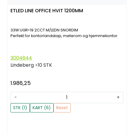
ETLED LINE OFFICE HVIT 1200MM
33W UGR<19 2CCT M/LEDN SNORDIM
Perfekt for kontorlandskap, møterom og hjemmekontor
3004644
Lindeberg
>10 STK
1.986,25
-
+
STK (1)
KART (6)
Reset