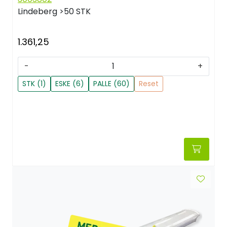
Lindeberg
>50 STK
1.361,25
-
+
STK (1)
ESKE (6)
PALLE (60)
Reset