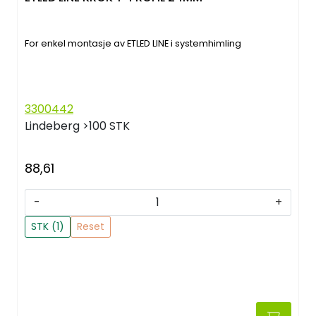
For enkel montasje av ETLED LINE i systemhimling
3300442
Lindeberg
>100 STK
88,61
-
+
STK (1)
Reset