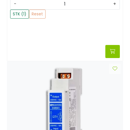
-
+
STK (1)
Reset