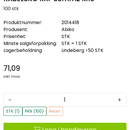
100 stk
Produktnummer:
2014418
Produsent:
Abiko
Prisenhet:
STK
Minste salgsforpakking:
STK = 1 STK
Lagerbeholdning:
Lindeberg
>50 STK
71,09
inkl. mva.
-
+
STK (1)
PKN (100)
Reset
Legg i handlevogn