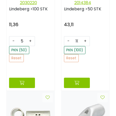
2030220
2014384
Lindeberg
>100 STK
Lindeberg
>50 STK
11,36
43,11
-
+
-
+
PKN (50)
PKN (100)
Reset
Reset