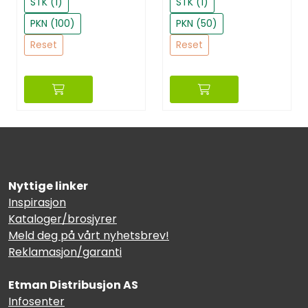
STK (1)
STK (1)
PKN (100)
PKN (50)
Reset
Reset
Nyttige linker
Inspirasjon
Kataloger/brosjyrer
Meld deg på vårt nyhetsbrev!
Reklamasjon/garanti
Etman Distribusjon AS
Infosenter