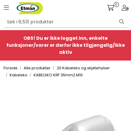
Skip to main content
0
Toggle navigation
Togg
Alle produkter
OBS! Du er ikke logget inn, enkelte
BestSelgere
funksjoner/varer er derfor ikke tilgjengelig/Ikke
aktiv
Elbil
Forside
Alle produkter
20 Kabelsko og skjøtehylser
Ethome
Kabelsko
KABELSKO KRF 35mm2 M10
Provisorisk
Bolig
Belysning