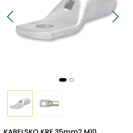
Sikringsmateriell
Kabler
Verktøy
Outlet
KABELSKO KRF 35mm2 M10