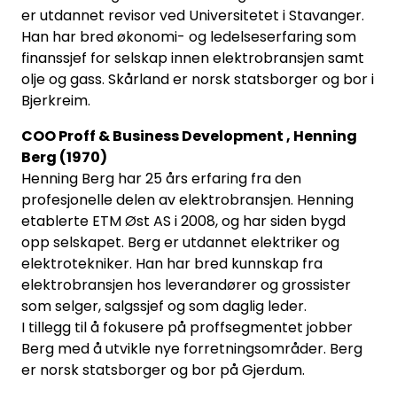
er utdannet revisor ved Universitetet i Stavanger.
Sikringsmateriell
Han har bred økonomi- og ledelseserfaring som
finanssjef for selskap innen elektrobransjen samt
Kabler
olje og gass. Skårland er norsk statsborger og bor i
Bjerkreim.
Verktøy
COO Proff & Business Development , Henning
Berg (1970)
Outlet
Henning Berg har 25 års erfaring fra den
profesjonelle delen av elektrobransjen. Henning
etablerte ETM Øst AS i 2008, og har siden bygd
opp selskapet. Berg er utdannet elektriker og
elektrotekniker. Han har bred kunnskap fra
elektrobransjen hos leverandører og grossister
som selger, salgssjef og som daglig leder.
I tillegg til å fokusere på proffsegmentet jobber
Berg med å utvikle nye forretningsområder. Berg
er norsk statsborger og bor på Gjerdum.