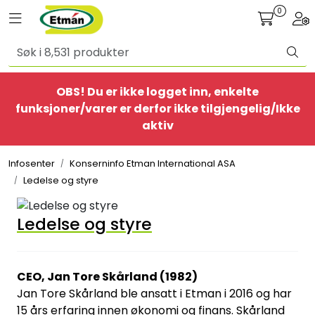
Skip to main content
0
Toggle navigation
Togg
Alle produkter
OBS! Du er ikke logget inn, enkelte
BestSelgere
funksjoner/varer er derfor ikke tilgjengelig/Ikke
aktiv
Elbil
Infosenter
Konserninfo Etman International ASA
Ethome
Ledelse og styre
Provisorisk
Ledelse og styre
Bolig
CEO, Jan Tore Skårland (1982)
Belysning
Jan Tore Skårland ble ansatt i Etman i 2016 og har
15 års erfaring innen økonomi og finans. Skårland