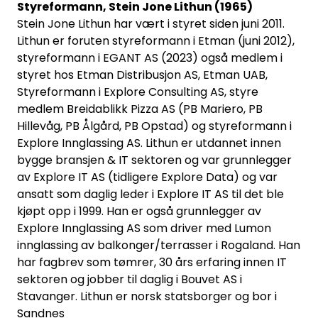
Styreformann, Stein Jone Lithun (1965)
Stein Jone Lithun har vært i styret siden juni 2011.
Lithun er foruten styreformann i Etman (juni 2012),
styreformann i EGANT AS (2023) også medlem i
styret hos Etman Distribusjon AS, Etman UAB,
Styreformann i Explore Consulting AS, styre
medlem Breidablikk Pizza AS (PB Mariero, PB
Hillevåg, PB Ålgård, PB Opstad) og styreformann i
Explore Innglassing AS. Lithun er utdannet innen
bygge bransjen & IT sektoren og var grunnlegger
av Explore IT AS (tidligere Explore Data) og var
ansatt som daglig leder i Explore IT AS til det ble
kjøpt opp i 1999. Han er også grunnlegger av
Explore Innglassing AS som driver med Lumon
innglassing av balkonger/terrasser i Rogaland. Han
har fagbrev som tømrer, 30 års erfaring innen IT
sektoren og jobber til daglig i Bouvet AS i
Stavanger. Lithun er norsk statsborger og bor i
Sandnes