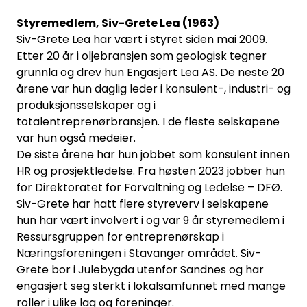
Styremedlem, Siv-Grete Lea (1963)
Siv-Grete Lea har vært i styret siden mai 2009.
Etter 20 år i oljebransjen som geologisk tegner
grunnla og drev hun Engasjert Lea AS. De neste 20
årene var hun daglig leder i konsulent-, industri- og
produksjonsselskaper og i
totalentreprenørbransjen. I de fleste selskapene
var hun også medeier.
De siste årene har hun jobbet som konsulent innen
HR og prosjektledelse. Fra høsten 2023 jobber hun
for Direktoratet for Forvaltning og Ledelse – DFØ.
Siv-Grete har hatt flere styreverv i selskapene
hun har vært involvert i og var 9 år styremedlem i
Ressursgruppen for entreprenørskap i
Næringsforeningen i Stavanger området. Siv-
Grete bor i Julebygda utenfor Sandnes og har
engasjert seg sterkt i lokalsamfunnet med mange
roller i ulike lag og foreninger.