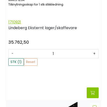
Tilknytningsskap for 1 stk stikkledning
1710921
Lindeberg
Eksternt lager/skaffevare
35.762,50
-
+
STK (1)
Reset