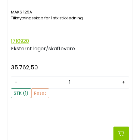
MAKS 125A
Tilknytningsskap for 1 stk stikkledning
1710920
Eksternt lager/skaffevare
35.762,50
-
+
STK (1)
Reset