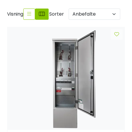
Sikringsmateriell
Visning
Sorter
Kabler
Verktøy
Outlet