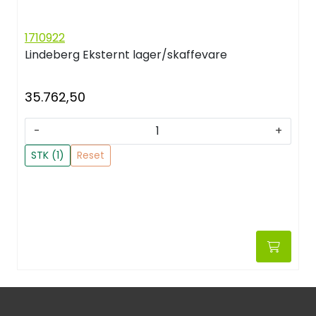
1710922
Lindeberg
Eksternt lager/skaffevare
35.762,50
-
+
STK (1)
Reset