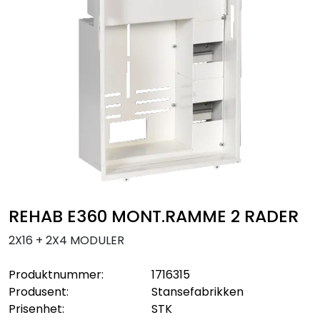
Sikringsmateriell
Kabler
Verktøy
Outlet
REHAB E360 MONT.RAMME 2 RADER
2X16 + 2X4 MODULER
Produktnummer:
1716315
Produsent:
Stansefabrikken
Prisenhet:
STK