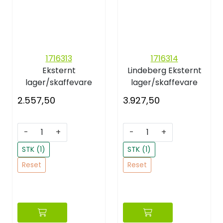
1716313
1716314
Eksternt
Lindeberg
Eksternt
lager/skaffevare
lager/skaffevare
2.557,50
3.927,50
-
+
-
+
STK (1)
STK (1)
Reset
Reset