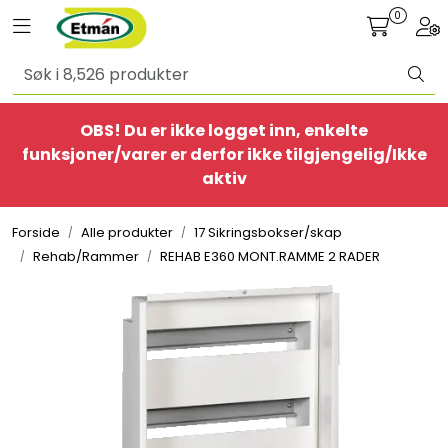
Skip to main content
0
Toggle navigation
Togg
Alle produkter
OBS! Du er ikke logget inn, enkelte
BestSelgere
funksjoner/varer er derfor ikke tilgjengelig/Ikke
aktiv
Elbil
Forside
Alle produkter
17 Sikringsbokser/skap
Ethome
Rehab/Rammer
REHAB E360 MONT.RAMME 2 RADER
Provisorisk
Bolig
Belysning