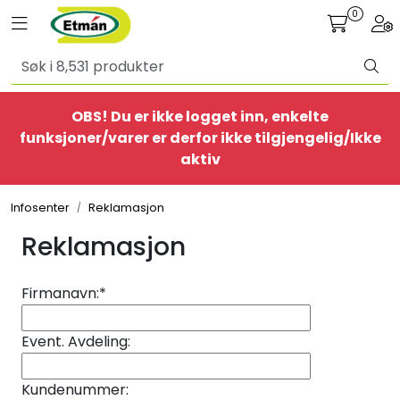
Skip to main content
0
Toggle navigation
Togg
Alle produkter
OBS! Du er ikke logget inn, enkelte
BestSelgere
funksjoner/varer er derfor ikke tilgjengelig/Ikke
aktiv
Elbil
Infosenter
Reklamasjon
Ethome
Reklamasjon
Provisorisk
Firmanavn:
*
Bolig
Event. Avdeling:
Belysning
Kundenummer: