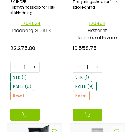
SYLINDER
Tilknytningsskap for 1 stk
Tilknytningsskap for 1 stk
stikkledning
stikkledning
1704524
1704511
Lindeberg
>10 STK
Eksternt
lager/skaffevare
22.275,00
10.558,75
-
+
-
+
STK (1)
STK (1)
PALLE (6)
PALLE (9)
Reset
Reset