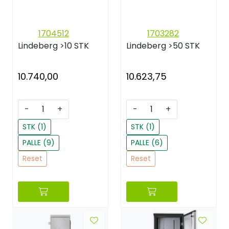
1704512
1703282
Lindeberg
>10 STK
Lindeberg
>50 STK
10.740,00
10.623,75
-
+
-
+
STK (1)
STK (1)
PALLE (9)
PALLE (6)
Reset
Reset