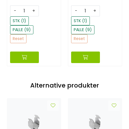
-
+
-
+
STK (1)
STK (1)
PALLE (9)
PALLE (9)
Reset
Reset
Alternative produkter