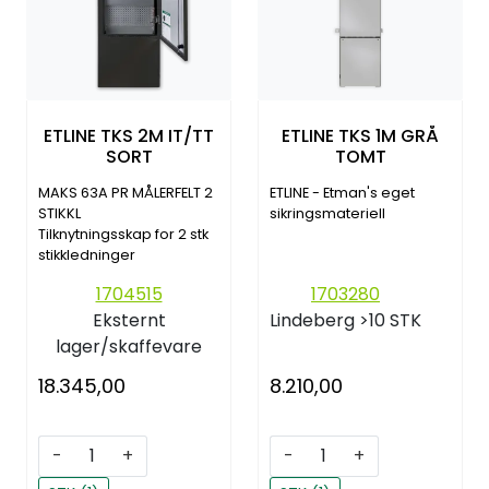
ETLINE TKS 2M IT/TT
ETLINE TKS 1M GRÅ
SORT
TOMT
MAKS 63A PR MÅLERFELT 2
ETLINE - Etman's eget
STIKKL
sikringsmateriell
Tilknytningsskap for 2 stk
stikkledninger
1704515
1703280
Eksternt
Lindeberg
>10 STK
lager/skaffevare
18.345,00
8.210,00
-
+
-
+