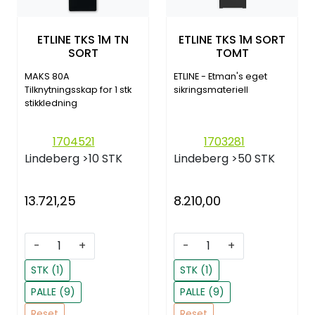
ETLINE TKS 1M TN
ETLINE TKS 1M SORT
SORT
TOMT
MAKS 80A
ETLINE - Etman's eget
Tilknytningsskap for 1 stk
sikringsmateriell
stikkledning
1704521
1703281
Lindeberg
>10 STK
Lindeberg
>50 STK
13.721,25
8.210,00
-
+
-
+
STK (1)
STK (1)
PALLE (9)
PALLE (9)
Reset
Reset