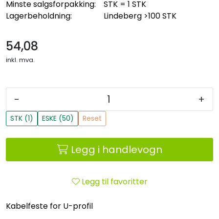
Minste salgsforpakking:
STK = 1 STK
Lagerbeholdning:
Lindeberg
>100 STK
54,08
inkl. mva.
-
+
STK (1)
ESKE (50)
Reset
Legg i handlevogn
Legg til favoritter
Kabelfeste for U-profil