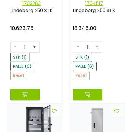
1703283
1704517
Lindeberg
>50 STK
Lindeberg
>50 STK
10.623,75
18.345,00
-
+
-
+
STK (1)
STK (1)
PALLE (6)
PALLE (6)
Reset
Reset