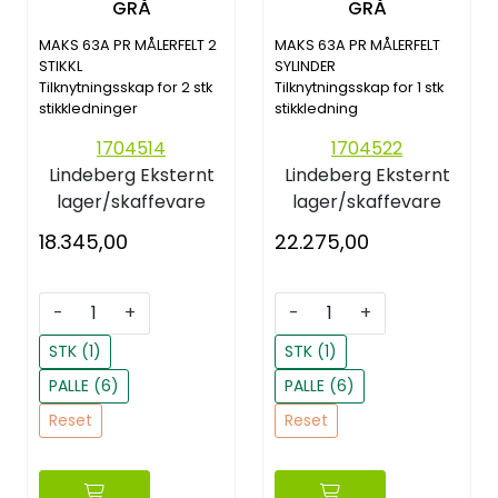
GRÅ
GRÅ
MAKS 63A PR MÅLERFELT 2
MAKS 63A PR MÅLERFELT
STIKKL
SYLINDER
Tilknytningsskap for 2 stk
Tilknytningsskap for 1 stk
stikkledninger
stikkledning
1704514
1704522
Lindeberg
Eksternt
Lindeberg
Eksternt
lager/skaffevare
lager/skaffevare
18.345,00
22.275,00
-
+
-
+
STK (1)
STK (1)
PALLE (6)
PALLE (6)
Reset
Reset