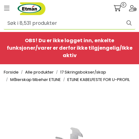
Skip to main content
0
Toggle navigation
Togg
Alle produkter
OBS! Du er ikke logget inn, enkelte
BestSelgere
funksjoner/varer er derfor ikke tilgjengelig/Ikke
aktiv
Elbil
Forside
Alle produkter
17 Sikringsbokser/skap
Ethome
Målerskap tilbehør ETLINE
ETLINE KABELFESTE FOR U-PROFIL
Provisorisk
Bolig
Belysning