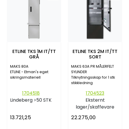
ETLINE TKS 1M IT/TT
ETLINE TKS 2M IT/TT
GRÅ
SORT
MAKS 80A
MAKS 63A PR MÅLERFELT
ETLINE - Etman's eget
SYLINDER
sikringsmateriell
Tilknytningsskap for 1 stk
stikkledning
1704518
1704523
Lindeberg
>50 STK
Eksternt
lager/skaffevare
13.721,25
22.275,00