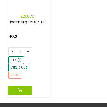
1228678
Lindeberg
>500 STK
46,21
-
+
STK (1)
ESKE (100)
Reset