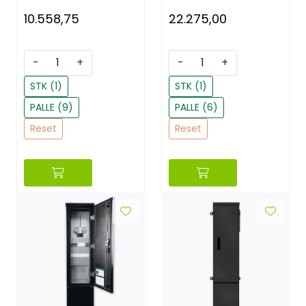
10.558,75
22.275,00
-
+
-
+
STK (1)
STK (1)
PALLE (9)
PALLE (6)
Reset
Reset