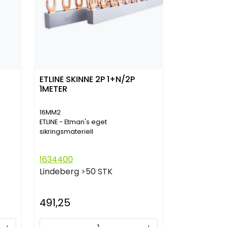
ETLINE SKINNE 2P 1+N/2P
1METER
16MM2
ETLINE - Etman's eget
sikringsmateriell
1634400
Lindeberg
>50 STK
491,25