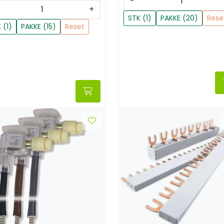
-
+
STK (1)
PAKKE (20)
Rese
 (1)
PAKKE (15)
Reset