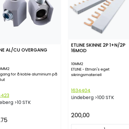
ETLINE SKINNE 2P 1+N/2P
INE AL/CU OVERGANG
16MOD
10MM2
50MM2
ETLINE - Etman's eget
gang for å koble aluminium på
sikringsmateriell
Aut
1634404
4423
Lindeberg
>100 STK
deberg
>10 STK
200,00
,75