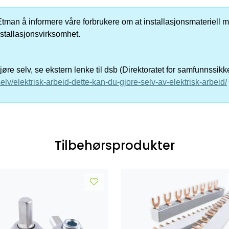
er Etman å informere våre forbrukere om at installasjonsmateriell me
nstallasjonsvirksomhet.
re selv, se ekstern lenke til dsb (Direktoratet for samfunnssik
elv/elektrisk-arbeid-dette-kan-du-gjore-selv-av-elektrisk-arbeid/
Tilbehørsprodukter