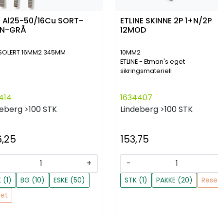
K Al25-50/16Cu SORT-
ETLINE SKINNE 2P 1+N/2P
UN-GRÅ
12MOD
ISOLERT 16MM2 345MM
10MM2
ETLINE - Etman's eget
sikringsmateriell
414
1634407
deberg
>100 STK
Lindeberg
>100 STK
6,25
153,75
+
-
 (1)
BG (10)
ESKE (50)
STK (1)
PAKKE (20)
Rese
set