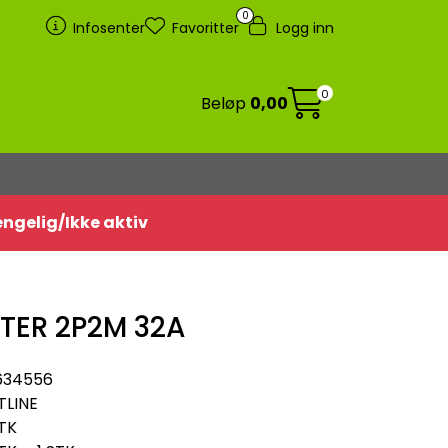
0
Infosenter
Favoritter
Logg inn
0
Beløp
0,00
jengelig/Ikke aktiv
YTER 2P2M 32A
634556
TLINE
TK