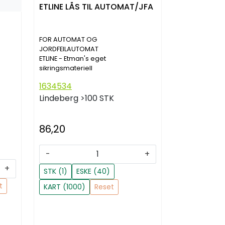
ETLINE LÅS TIL AUTOMAT/JFA
FOR AUTOMAT OG
JORDFEILAUTOMAT
ETLINE - Etman's eget
sikringsmateriell
1634534
Lindeberg
>100 STK
86,20
-
+
+
STK (1)
ESKE (40)
t
KART (1000)
Reset