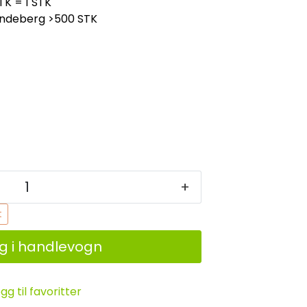
TK = 1 STK
indeberg
>500 STK
+
t
g i handlevogn
gg til favoritter