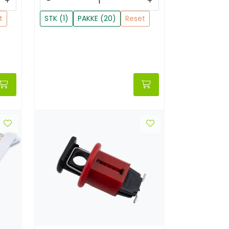
+
-
+
t
STK (1)
PAKKE (20)
Reset