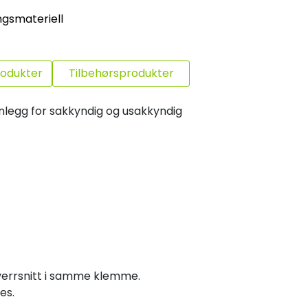
ngsmateriell
rodukter
Tilbehørsprodukter
anlegg for sakkyndig og usakkyndig
tverrsnitt i samme klemme.
es.