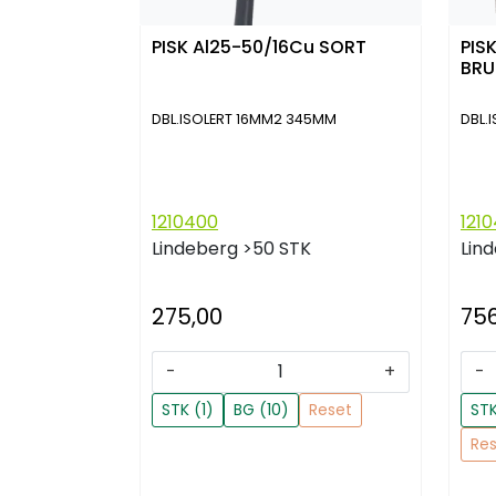
PISK Al25-50/16Cu SORT
PIS
BR
DBL.ISOLERT 16MM2 345MM
DBL.
1210400
1210
Lindeberg
>50 STK
Lin
275,00
75
-
+
-
STK (1)
BG (10)
Reset
STK
Re