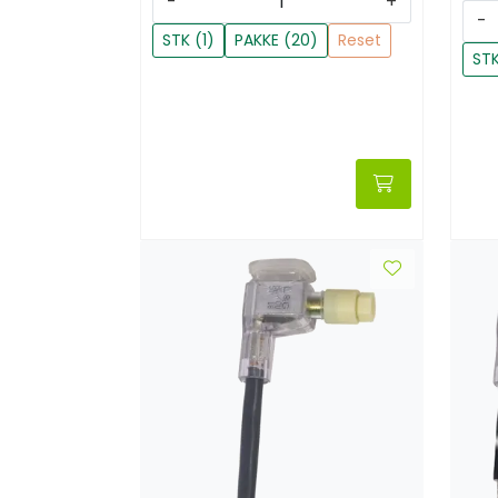
-
+
-
STK (1)
PAKKE (20)
Reset
STK