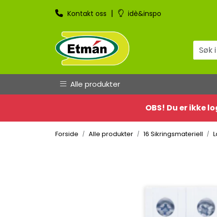
Skip to main content
|
Kontakt oss
idè&inspo
Alle produkter
OBS! Du er ikke lo
Forside
Alle produkter
16 Sikringsmateriell
L