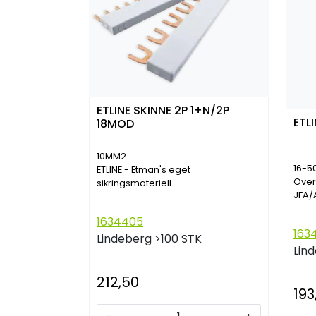
ETLINE SKINNE 2P 1+N/2P
ETL
18MOD
10MM2
16-
ETLINE - Etman's eget
Over
sikringsmateriell
JFA/
1634405
163
Lindeberg
>100 STK
Lin
212,50
193