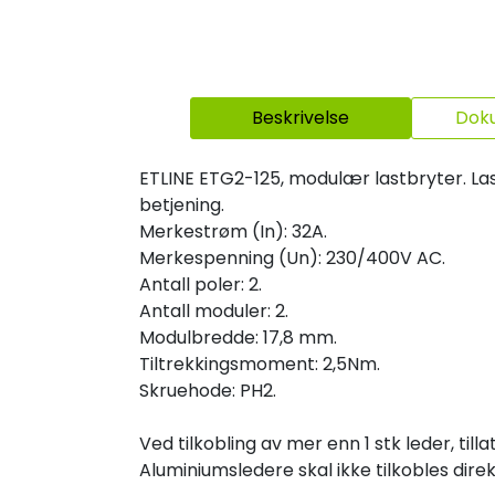
Beskrivelse
Dok
ETLINE ETG2-125, modulær lastbryter. Las
betjening.
Merkestrøm (In): 32A.
Merkespenning (Un): 230/400V AC.
Antall poler: 2.
Antall moduler: 2.
Modulbredde: 17,8 mm.
Tiltrekkingsmoment: 2,5Nm.
Skruehode: PH2.
Ved tilkobling av mer enn 1 stk leder, t
Aluminiumsledere skal ikke tilkobles di