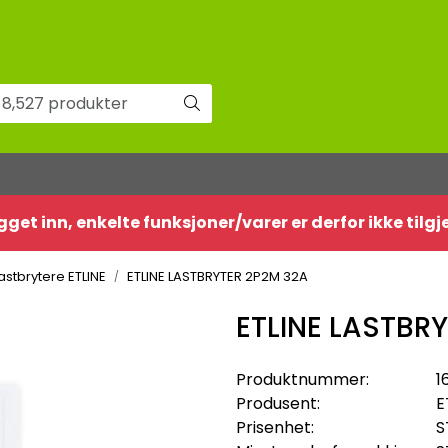
gget inn, enkelte funksjoner/varer er derfor ikke tilg
astbrytere ETLINE
ETLINE LASTBRYTER 2P2M 32A
ETLINE LASTBR
Produktnummer:
1
Produsent:
E
Prisenhet:
S