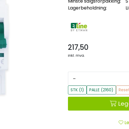
Minste salgsforpakking:
S
Lagerbeholdning:
L
217,50
inkl. mva.
-
STK (1)
PALLE (2160)
Rese
Leg
Le