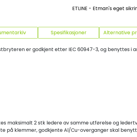
ETLINE - Etman's eget sikri
umentarkiv
Spesifikasjoner
Alternative p
tbryteren er godkjent etter IEC 60947-3, og benyttes i 
illates maksimalt 2 stk ledere av samme utførelse og leder
rekte på klemmer, godkjente Al/Cu-overganger skal benytt