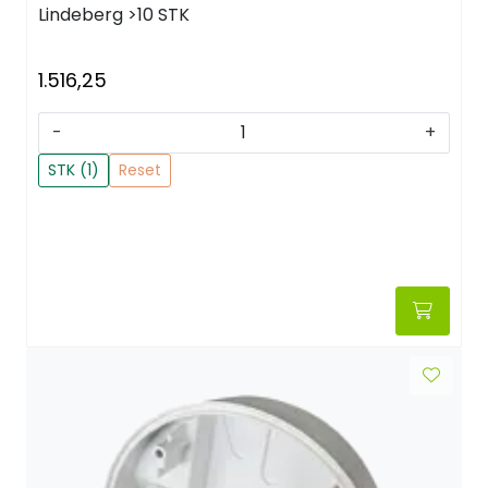
Lindeberg
>10 STK
1.516,25
-
+
STK (1)
Reset