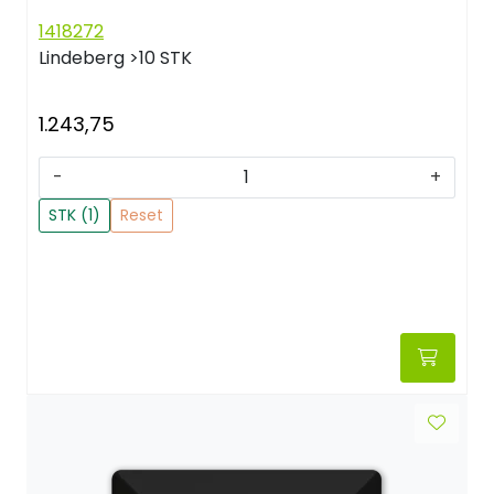
1418272
Lindeberg
>10 STK
1.243,75
-
+
STK (1)
Reset