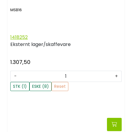
MSB16
1418252
Eksternt lager/skaffevare
1.307,50
-
+
STK (1)
ESKE (8)
Reset