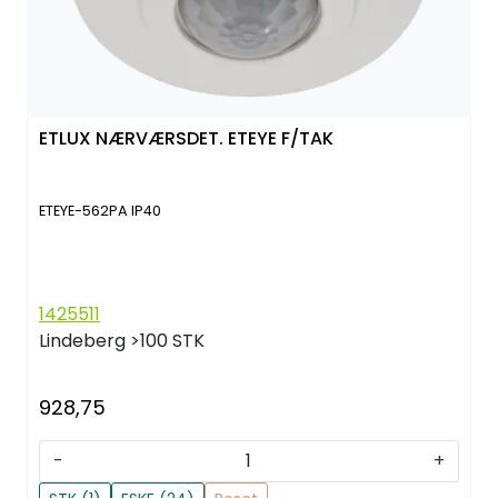
ETLUX NÆRVÆRSDET. ETEYE F/TAK
ETEYE-562PA IP40
1425511
Lindeberg
>100 STK
928,75
-
+