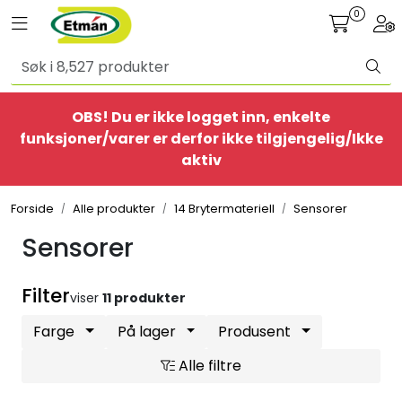
Skip to main content
0
Toggle navigation
Togg
Alle produkter
OBS! Du er ikke logget inn, enkelte
BestSelgere
funksjoner/varer er derfor ikke tilgjengelig/Ikke
aktiv
Elbil
Forside
Alle produkter
14 Brytermateriell
Sensorer
Ethome
Sensorer
Provisorisk
Filter
viser
11 produkter
Bolig
Farge
På lager
Produsent
Alle filtre
Belysning