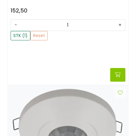
152,50
-
+
STK (1)
Reset