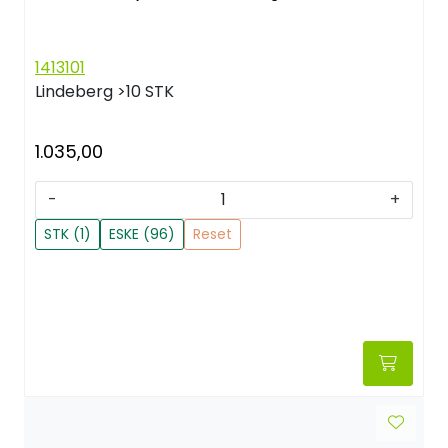
1413101
Lindeberg
>10 STK
1.035,00
-
+
STK (1)
ESKE (96)
Reset