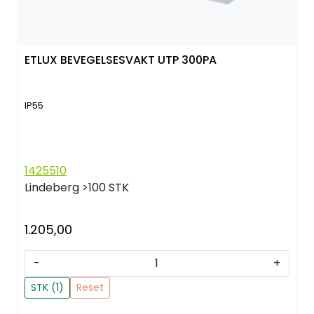
ETLUX BEVEGELSESVAKT UTP 300PA
IP55
1425510
Lindeberg
>100 STK
1.205,00
-
+
STK (1)
Reset