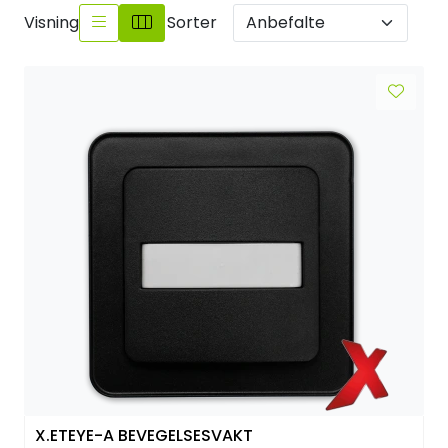
Sikringsmateriell
Visning
Sorter
Kabler
Verktøy
Outlet
X.ETEYE-A BEVEGELSESVAKT